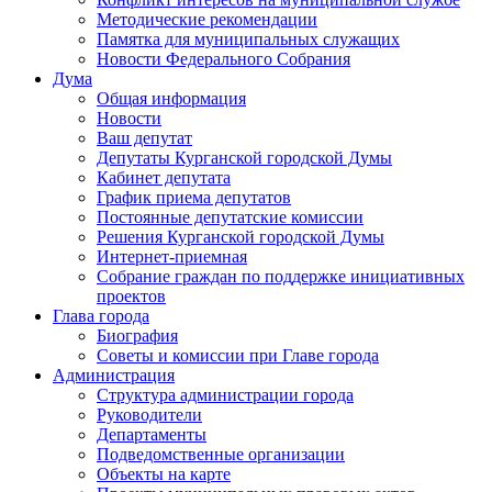
Методические рекомендации
Памятка для муниципальных служащих
Новости Федерального Cобрания
Дума
Общая информация
Новости
Ваш депутат
Депутаты Курганской городской Думы
Кабинет депутата
График приема депутатов
Постоянные депутатские комиссии
Решения Курганской городской Думы
Интернет-приемная
Собрание граждан по поддержке инициативных
проектов
Глава города
Биография
Советы и комиссии при Главе города
Администрация
Структура администрации города
Руководители
Департаменты
Подведомственные организации
Объекты на карте