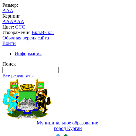
Размер:
A
A
A
Кернинг:
AA
AA
AA
Цвет:
C
C
C
Изображения
Вкл.
Выкл.
Обычная версия сайта
Войти
Информация
Поиск
Все результаты
Муниципальное образование
город Курган