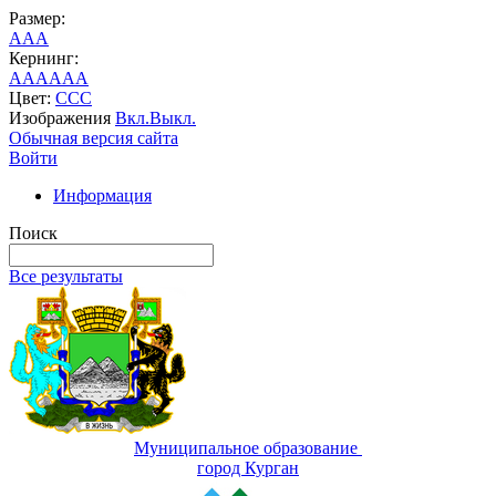
Размер:
A
A
A
Кернинг:
AA
AA
AA
Цвет:
C
C
C
Изображения
Вкл.
Выкл.
Обычная версия сайта
Войти
Информация
Поиск
Все результаты
Муниципальное образование
город Курган