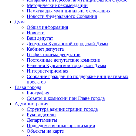
Методические рекомендации
Памятка для муниципальных служащих
Новости Федерального Cобрания
Дума
Общая информация
Новости
Ваш депутат
Депутаты Курганской городской Думы
Кабинет депутата
График приема депутатов
Постоянные депутатские комиссии
Решения Курганской городской Думы
Интернет-приемная
Собрание граждан по поддержке инициативных
проектов
Глава города
Биография
Советы и комиссии при Главе города
Администрация
Структура администрации города
Руководители
Департаменты
Подведомственные организации
Объекты на карте