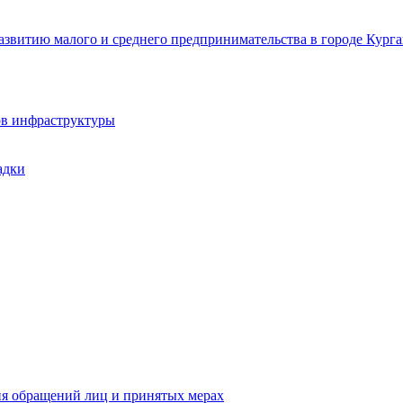
звитию малого и среднего предпринимательства в городе Курга
ов инфраструктуры
адки
ия обращений лиц и принятых мерах