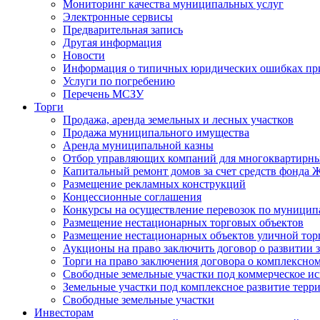
Мониторинг качества муниципальных услуг
Электронные сервисы
Предварительная запись
Другая информация
Новости
Информация о типичных юридических ошибках при
Услуги по погребению
Перечень МСЗУ
Торги
Продажа, аренда земельных и лесных участков
Продажа муниципального имущества
Аренда муниципальной казны
Отбор управляющих компаний для многоквартирн
Капитальный ремонт домов за счет средств фонда
Размещение рекламных конструкций
Концессионные соглашения
Конкурсы на осуществление перевозок по муници
Размещение нестационарных торговых объектов
Размещение нестационарных объектов уличной тор
Аукционы на право заключить договор о развитии 
Торги на право заключения договора о комплексно
Свободные земельные участки под коммерческое и
Земельные участки под комплексное развитие терр
Свободные земельные участки
Инвесторам