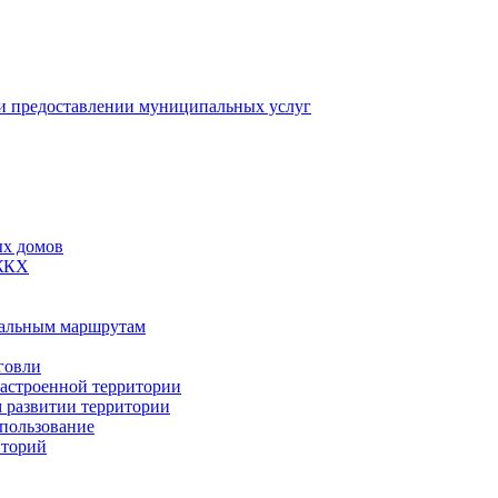
 предоставлении муниципальных услуг
ых домов
 ЖКХ
пальным маршрутам
говли
застроенной территории
м развитии территории
спользование
иторий