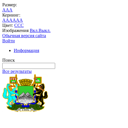
Размер:
A
A
A
Кернинг:
AA
AA
AA
Цвет:
C
C
C
Изображения
Вкл.
Выкл.
Обычная версия сайта
Войти
Информация
Поиск
Все результаты