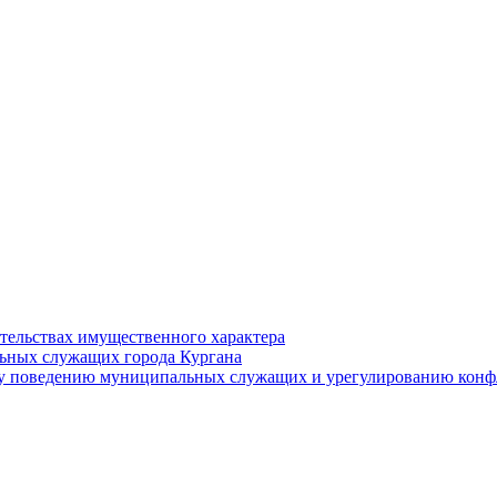
ательствах имущественного характера
ьных служащих города Кургана
у поведению муниципальных служащих и урегулированию конфл