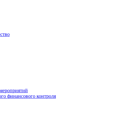
ество
 мероприятий
го финансового контроля