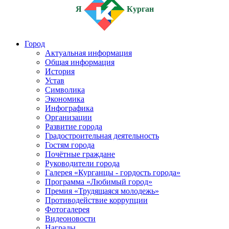
Я
Курган
Город
Актуальная информация
Общая информация
История
Устав
Символика
Экономика
Инфографика
Организации
Развитие города
Градостроительная деятельность
Гостям города
Почётные граждане
Руководители города
Галерея «Курганцы - гордость города»
Программа «Любимый город»
Премия «Трудящаяся молодежь»
Противодействие коррупции
Фотогалерея
Видеоновости
Награды