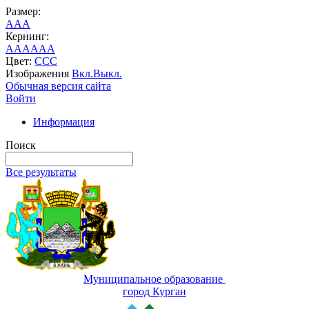
Размер:
A
A
A
Кернинг:
AA
AA
AA
Цвет:
C
C
C
Изображения
Вкл.
Выкл.
Обычная версия сайта
Войти
Информация
Поиск
Все результаты
Муниципальное образование
город Курган