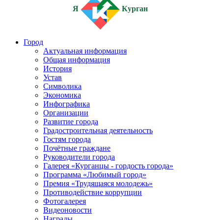
Я
Курган
Город
Актуальная информация
Общая информация
История
Устав
Символика
Экономика
Инфографика
Организации
Развитие города
Градостроительная деятельность
Гостям города
Почётные граждане
Руководители города
Галерея «Курганцы - гордость города»
Программа «Любимый город»
Премия «Трудящаяся молодежь»
Противодействие коррупции
Фотогалерея
Видеоновости
Награды