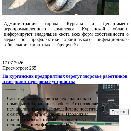
Администрация города Кургана и Департамент
агропромышленного комплекса Курганской области
информируют владельцев скота всех форм собственности о
мерах по профилактике хронического инфекционного
заболевания животных — бруцеллёза.
17.07.2026
Просмотров: 265
На курганских предприятиях берегут здоровье работников
и внедряют передовые устройства
Сайт использует сервисы веб-аналитики с
помощью технологии «cookie». Это позволяет
нам анализировать взаимодействие посетителей
Принять
с сайтом и делать его лучше. Продолжая
пользоваться сайтом, вы соглашаетесь с
использованием файлов cookie.