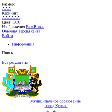
Размер:
A
A
A
Кернинг:
AA
AA
AA
Цвет:
C
C
C
Изображения
Вкл.
Выкл.
Обычная версия сайта
Войти
Информация
Поиск
Все результаты
Муниципальное образование
город Курган