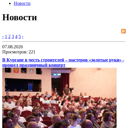
Новости
Новости
‹
1
2
3
4
5
›
07.08.2026
Просмотров: 221
В Кургане в честь строителей – мастеров «золотые руки» -
прошел праздничный концерт