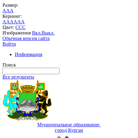
Размер:
A
A
A
Кернинг:
AA
AA
AA
Цвет:
C
C
C
Изображения
Вкл.
Выкл.
Обычная версия сайта
Войти
Информация
Поиск
Все результаты
Муниципальное образование
город Курган