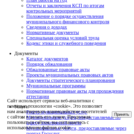
План работы на год
Отчеты и заключения КСП по итогам
контрольных мероприятий
Положение о порядке осуществления
муниципального финансового контроля
Сведения о доходах
Нормативные документы
Специальная оценка условий труда
Кодекс этики и служебного поведения
Документы
Каталог документов
Порядок обжалования
Обжалованные правовые акты
Проекты муниципальных правовых актов
Документы стратегического планирования
Муниципальные программы
Нормативные правовые акты для прохождения
аттестации
Сайт использует сервисы веб-аналитики с
помощью технологии «cookie». Это позволяет
Услуги
нам анализировать взаимодействие посетителей
Реестр муниципальных услуг
Принять
с сайтом и делать его лучше. Продолжая
Муниципальные услуги, предоставляемые по
пользоваться сайтом, вы соглашаетесь с
адресу электронной почты
использованием файлов cookie.
Муниципальные услуги, предоставляемые через
портал Госуслуг