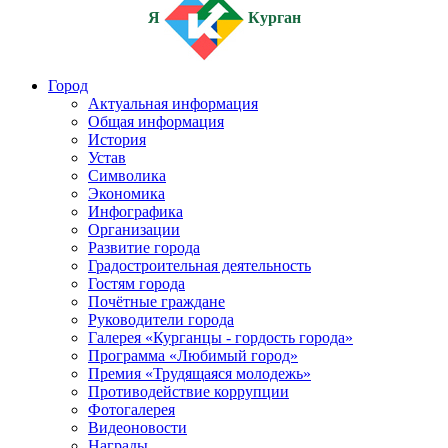
Я
Курган
Город
Актуальная информация
Общая информация
История
Устав
Символика
Экономика
Инфографика
Организации
Развитие города
Градостроительная деятельность
Гостям города
Почётные граждане
Руководители города
Галерея «Курганцы - гордость города»
Программа «Любимый город»
Премия «Трудящаяся молодежь»
Противодействие коррупции
Фотогалерея
Видеоновости
Награды