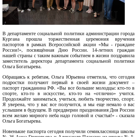
В департаменте социальной политики администрации города
Кургана прошла торжественная церемония вручения
паспортов в рамках Всероссийской акции «Мы - граждане
России!», посвящённая Дню России. 14-летних граждан
нашей страны с таким важным событием в жизни поздравила
заместитель директора департамента социальной политики
Ольга Богатырева.
Обращаясь к ребятам, Ольга Юрьевна отметила, что сегодня
подростки получают первый в своей жизни документ –
паспорт гражданина РФ. «Вы все большие молодцы: кто-то в
спорте, кто-то в искусстве, кто-то на «отлично» учится.
Продолжайте заниматься, учиться, любить творчество, спорт.
Я уверена, что у вас все получится, и мы еще немало о вас
услышим в будущем. В преддверии празднования Дня России
всем желаю мирного неба надо головой и счастья!» - сказала
Ольга Богатырева.
Новенькие паспорта сегодня получили семиклассница школы
№ 36 Анна Грикорьева и Александр Плаксин из школы № 5,