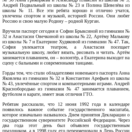
Андрей Подвальный из школы № 23 и Полина Шевелёва из
школы № 11. Все эти ребята хорошо и отлично учатся,
увлечены спортом и музыкой, историей России. Они любят
Россию и свою малую Родину – родной Курган.
Вручили паспорт сегодня и Софии Брыксиной из гимназии №
32 и Анастасии Овечкиной из школы № 22, Артёму Малькову
из школы № 7 и Екатерине Худяковой из гимназии № 47. Так,
София увлекается театром, а Анастасия посещает
музыкальную школу, любит вязать, рисовать и читать. Артём
занимается плаванием, он – волонтёр, а Екатерина выходит на
сцену с бальными и современными танцами.
Горды тем, что стали обладателями новенького паспорта Анна
Яковлева из гимназии № 32 и Константин Арефьев из школы
№ 43, увлечённые спортом и компьютерными играми. Андрей
Краснобородько из гимназии № 47 занимается плаванием,
футболом и карате, имеет знак отличия ГТО.
Ребятам рассказали, что 12 июня 1992 года в календаре
появилось важное событие государственного масштаба,
которое изначально называлось Днем принятия Декларации о
государственном суверенитете Российской Федерации. Через
два года этот день был объявлен государственным
праздником, а в 1998 году его переименовали в День России