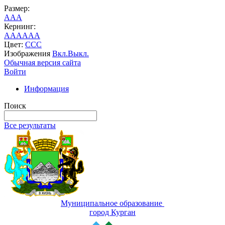
Размер:
A
A
A
Кернинг:
AA
AA
AA
Цвет:
C
C
C
Изображения
Вкл.
Выкл.
Обычная версия сайта
Войти
Информация
Поиск
Все результаты
Муниципальное образование
город Курган