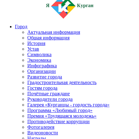
Я
Курган
Город
Актуальная информация
Общая информация
История
Устав
Символика
Экономика
Инфографика
Организации
Развитие города
Градостроительная деятельность
Гостям города
Почётные граждане
Руководители города
Галерея «Курганцы - гордость города»
Программа «Любимый город»
Премия «Трудящаяся молодежь»
Противодействие коррупции
Фотогалерея
Видеоновости
Награды