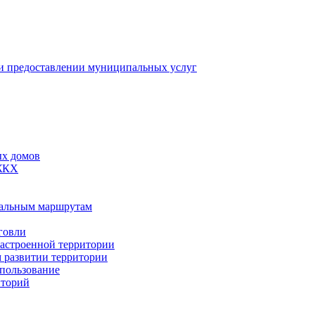
 предоставлении муниципальных услуг
ых домов
 ЖКХ
пальным маршрутам
говли
застроенной территории
м развитии территории
спользование
иторий