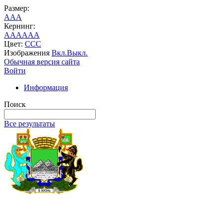
Размер:
A
A
A
Кернинг:
AA
AA
AA
Цвет:
C
C
C
Изображения
Вкл.
Выкл.
Обычная версия сайта
Войти
Информация
Поиск
Все результаты