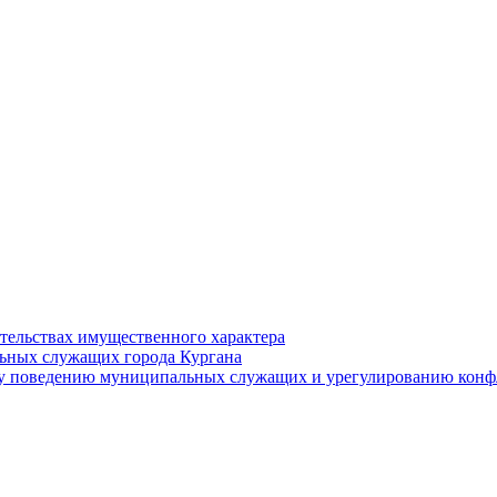
ательствах имущественного характера
ьных служащих города Кургана
у поведению муниципальных служащих и урегулированию конфл