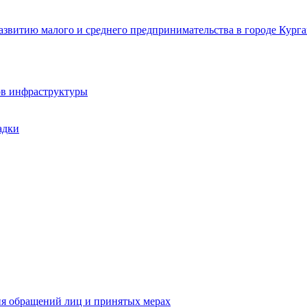
звитию малого и среднего предпринимательства в городе Курга
ов инфраструктуры
адки
ия обращений лиц и принятых мерах