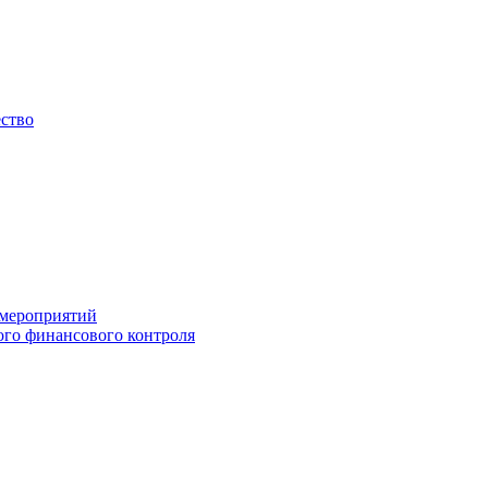
ество
 мероприятий
го финансового контроля