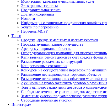
Мониторинг качества муниципальных услуг
Электронные сервисы
Предварительная запись
Другая информация
Новости
Информация о типичных юридических ошибках при
Услуги по погребению
Перечень МСЗУ
Торги
Продажа, аренда земельных и лесных участков
Продажа муниципального имущества
Аренда муниципальной казны
Отбор управляющих компаний для многоквартирн
Капитальный ремонт домов за счет средств фонда
Размещение рекламных конструкций
Концессионные соглашения
Конкурсы на осуществление перевозок по муници
Размещение нестационарных торговых объектов
Размещение нестационарных объектов уличной тор
Аукционы на право заключить договор о развитии 
Торги на право заключения договора о комплексно
Свободные земельные участки под коммерческое и
Земельные участки под комплексное развитие терр
Свободные земельные участки
Инвесторам