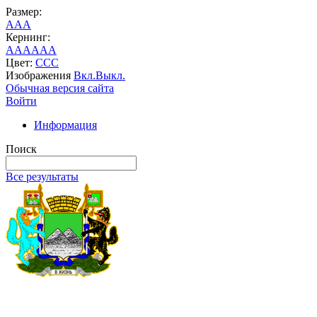
Размер:
A
A
A
Кернинг:
AA
AA
AA
Цвет:
C
C
C
Изображения
Вкл.
Выкл.
Обычная версия сайта
Войти
Информация
Поиск
Все результаты