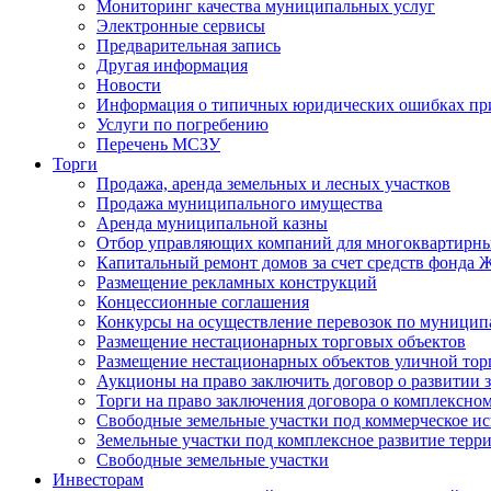
Мониторинг качества муниципальных услуг
Электронные сервисы
Предварительная запись
Другая информация
Новости
Информация о типичных юридических ошибках при
Услуги по погребению
Перечень МСЗУ
Торги
Продажа, аренда земельных и лесных участков
Продажа муниципального имущества
Аренда муниципальной казны
Отбор управляющих компаний для многоквартирн
Капитальный ремонт домов за счет средств фонда
Размещение рекламных конструкций
Концессионные соглашения
Конкурсы на осуществление перевозок по муници
Размещение нестационарных торговых объектов
Размещение нестационарных объектов уличной тор
Аукционы на право заключить договор о развитии 
Торги на право заключения договора о комплексно
Свободные земельные участки под коммерческое и
Земельные участки под комплексное развитие терр
Свободные земельные участки
Инвесторам