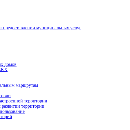
 предоставлении муниципальных услуг
ых домов
 ЖКХ
пальным маршрутам
говли
застроенной территории
м развитии территории
спользование
иторий