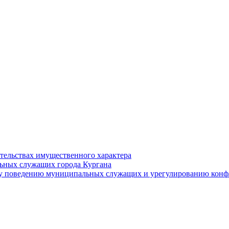
ательствах имущественного характера
ьных служащих города Кургана
у поведению муниципальных служащих и урегулированию конфл