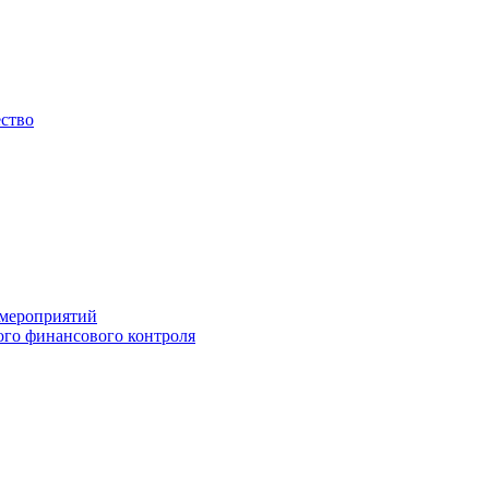
ество
 мероприятий
го финансового контроля