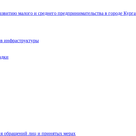
звитию малого и среднего предпринимательства в городе Курга
ов инфраструктуры
адки
ия обращений лиц и принятых мерах