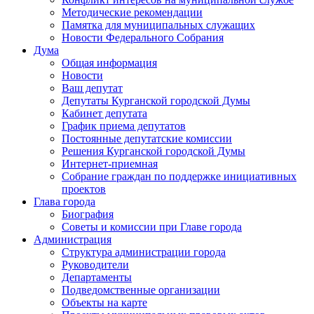
Методические рекомендации
Памятка для муниципальных служащих
Новости Федерального Cобрания
Дума
Общая информация
Новости
Ваш депутат
Депутаты Курганской городской Думы
Кабинет депутата
График приема депутатов
Постоянные депутатские комиссии
Решения Курганской городской Думы
Интернет-приемная
Собрание граждан по поддержке инициативных
проектов
Глава города
Биография
Советы и комиссии при Главе города
Администрация
Структура администрации города
Руководители
Департаменты
Подведомственные организации
Объекты на карте