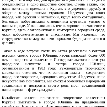
объединяются в одно радостное событие. Очень важно, что
наша делегация приехала в Курган, это укрепляет дружбу и
общение между нашими странами. Надеемся, два таких
народа, как русский и китайский, будут тесно сотрудничать,
благодаря побратимским отношениям курганцы узнают о
нашем городе. У нас сложилось очень хорошее впечатление о
Кургане, здесь благоприятная и комфортная городская среда,
люди доброжелательные и счастливые. Мы надеемся, что
сотрудничество между нашими городами будет развиваться и
дальше».
Также в ходе встречи гости из Китая рассказали о богатой
истории своего города Юйлинь, насчитывающей более 600
лет, о творческом коллективе Исследовательского института
народного искусства и театра города Юйлинь,
организованном в 1983 году. Руководитель творческого
коллектива отметил, что их основная задача – сохранение
народного творчества, народного искусства: «Надеемся, наше
искусство вам понравится, мы сможем обменяться народными
традициями и построить своего рода мост, соединяющий
наши города в сфере культуры».
Китайские коллеги пригласили творческие коллективы
Кургана выступить в городе Юйлинь на праздновании
китайского Нового года. Этот праздник у них традиционно