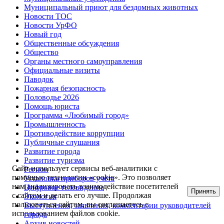
Муниципальный приют для бездомных животных
Новости ТОС
Новости УрФО
Новый год
Общественные обсуждения
Общество
Органы местного самоуправления
Официальные визиты
Паводок
Пожарная безопасность
Половодье 2026
Помощь юриста
Программа «Любимый город»
Промышленность
Противодействие коррупции
Публичные слушания
Развитие города
Развитие туризма
Сайт использует сервисы веб-аналитики с
Регион
помощью технологии «cookie». Это позволяет
Установка приборов учёта
нам анализировать взаимодействие посетителей
Цифровое телевидение
Принять
с сайтом и делать его лучше. Продолжая
Экология
пользоваться сайтом, вы соглашаетесь с
Выступления, заявления, комментарии руководителей
использованием файлов cookie.
города
Архив новостей