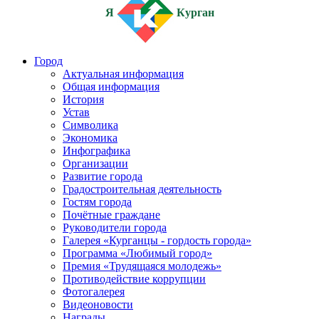
Я
Курган
Город
Актуальная информация
Общая информация
История
Устав
Символика
Экономика
Инфографика
Организации
Развитие города
Градостроительная деятельность
Гостям города
Почётные граждане
Руководители города
Галерея «Курганцы - гордость города»
Программа «Любимый город»
Премия «Трудящаяся молодежь»
Противодействие коррупции
Фотогалерея
Видеоновости
Награды