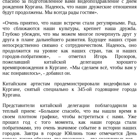
спасибо за подготовленное вами видеопоздравление с днем
рождения Кургана. Надеюсь, что наши дружеские отношения
будут продолжены. Мы всегда рады гостям».
«Очень приятно, что наши встречи стали регулярными. Рад,
что сближаются наши культуры, крепнет наша дружба.
Глубоко убежден, что мы можем многое почерпнуть друг у
друга в плане дальнейшего развития. Будущее наших стран
непосредственно связано с сотрудничеством. Надеюсь, оно
продолжится на уровне как наших стран, так и наших
городов-побратимов», – отметил Игорь Прозоров,
пожелавший китайской делегации хорошего
времяпровождения в Кургане. «Мы сделаем всё, чтобы вам у
нас понравилось», - добавил он.
Китайским артистам продемонстрировали видеофильм о
Кургане, снятый специально к 345-ой годовщине города
Кургана.
Представители китайской делегации поблагодарили за
теплый прием: «Большое спасибо, что вы нашли время в
своем плотном графике, чтобы встретиться с нами. Уже
прошел год с того момента, как наши города стали
побратимами, это очень значимое событие в истории наших
городов. Завтра в городе Юйлинь тоже отмечается День
города, таким образом, два праздника – два счастливых дня –