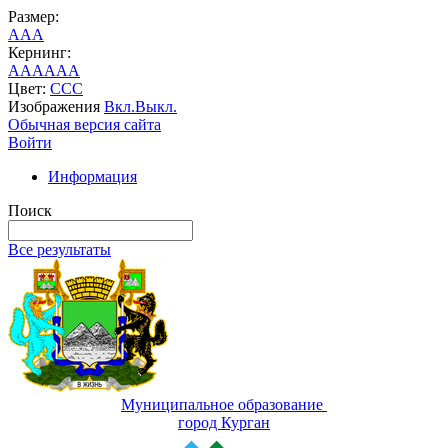
Размер:
A
A
A
Кернинг:
AA
AA
AA
Цвет:
C
C
C
Изображения
Вкл.
Выкл.
Обычная версия сайта
Войти
Информация
Поиск
Все результаты
Муниципальное образование
город Курган