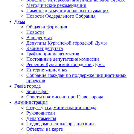
Методические рекомендации
Памятка для муниципальных служащих
Новости Федерального Cобрания
Дума
Общая информация
Новости
Ваш депутат
Депутаты Курганской городской Думы
Кабинет депутата
График приема депутатов
Постоянные депутатские комиссии
Решения Курганской городской Думы
Интернет-приемная
Собрание граждан по поддержке инициативных
проектов
Глава города
Биография
Советы и комиссии при Главе города
Администрация
Структура администрации города
Руководители
Департаменты
Подведомственные организации
Объекты на карте