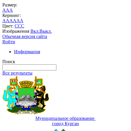
Размер:
A
A
A
Кернинг:
AA
AA
AA
Цвет:
C
C
C
Изображения
Вкл.
Выкл.
Обычная версия сайта
Войти
Информация
Поиск
Все результаты
Муниципальное образование
город Курган