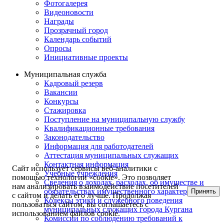
Фотогалерея
Видеоновости
Награды
Прозрачный город
Календарь событий
Опросы
Инициативные проекты
Муниципальная служба
Кадровый резерв
Вакансии
Конкурсы
Стажировка
Поступление на муниципальную службу
Квалификационные требования
Законодательство
Информация для работодателей
Аттестация муниципальных служащих
Контактная информация
Сайт использует сервисы веб-аналитики с
Учебные учреждения
помощью технологии «cookie». Это позволяет
Сведения о доходах, расходах, об имуществе и
нам анализировать взаимодействие посетителей
обязательствах имущественного характера
Принять
с сайтом и делать его лучше. Продолжая
Кодексы этики и служебного поведения
пользоваться сайтом, вы соглашаетесь с
муниципальных служащих города Кургана
использованием файлов cookie.
Комиссии по соблюдению требований к