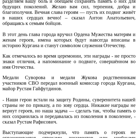
разделяем вашу боль и обещаем сохранять память о них для
будущих поколений. Желаю вам сил, терпения, добра и
благополучия. Вечная слава героям — пусть их подвиг живёт
в наших сердцах вечно! – сказал Антон Анатольевич,
обращаясь к семьям бойцов.
В этот день глава города вручил Ордена Мужества матерям и
женам героев, имена которых будут навсегда вписаны в
историю Кургана и станут символом служения Отечеству.
Как отмечалось во время церемонии, эти награды - не просто
знаки отличия, а напоминание о подвиге, совершённом во
имя Отечества.
Медали Суворова и медали Жукова родственникам
участников СВО передал военный комиссар города Кургана,
майор Рустам Гайфутдинов.
- Наши герои встали на защиту Родины, суверенитета нашей
страны не по приказу, а по зову сердца. Никакие награды не
вернут героев, но наша задача — сделать так, чтобы память о
них сохранилась и передавалась из поколения в поколение, -
сказал Рустам Рафисович.
Выступающие подчеркнули, что память о героях не
ограничивается строками документов или учебными