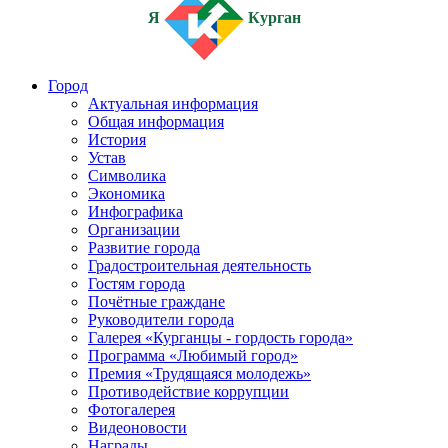
Я
Курган
Город
Актуальная информация
Общая информация
История
Устав
Символика
Экономика
Инфографика
Организации
Развитие города
Градостроительная деятельность
Гостям города
Почётные граждане
Руководители города
Галерея «Курганцы - гордость города»
Программа «Любимый город»
Премия «Трудящаяся молодежь»
Противодействие коррупции
Фотогалерея
Видеоновости
Награды