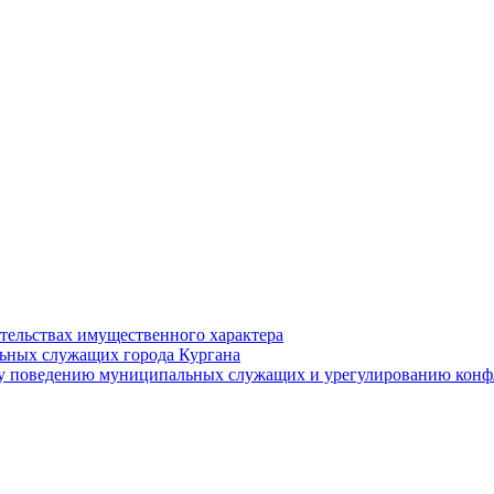
ательствах имущественного характера
ьных служащих города Кургана
у поведению муниципальных служащих и урегулированию конфл