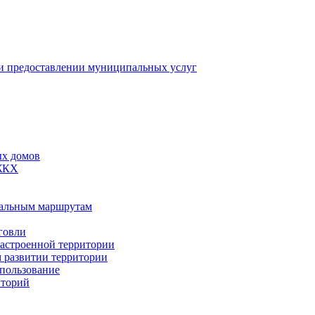
 предоставлении муниципальных услуг
ых домов
 ЖКХ
пальным маршрутам
говли
застроенной территории
м развитии территории
спользование
иторий