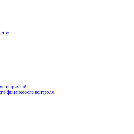
ество
 мероприятий
го финансового контроля