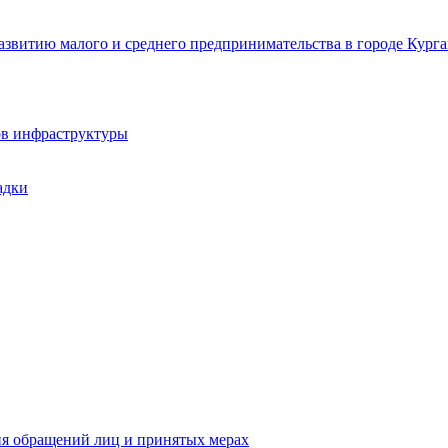
звитию малого и среднего предпринимательства в городе Курга
ов инфраструктуры
адки
ия обращений лиц и принятых мерах