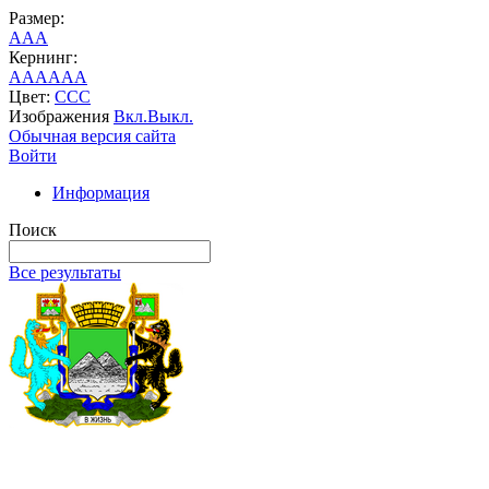
Размер:
A
A
A
Кернинг:
AA
AA
AA
Цвет:
C
C
C
Изображения
Вкл.
Выкл.
Обычная версия сайта
Войти
Информация
Поиск
Все результаты