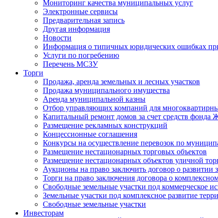
Мониторинг качества муниципальных услуг
Электронные сервисы
Предварительная запись
Другая информация
Новости
Информация о типичных юридических ошибках при
Услуги по погребению
Перечень МСЗУ
Торги
Продажа, аренда земельных и лесных участков
Продажа муниципального имущества
Аренда муниципальной казны
Отбор управляющих компаний для многоквартирн
Капитальный ремонт домов за счет средств фонда
Размещение рекламных конструкций
Концессионные соглашения
Конкурсы на осуществление перевозок по муници
Размещение нестационарных торговых объектов
Размещение нестационарных объектов уличной тор
Аукционы на право заключить договор о развитии 
Торги на право заключения договора о комплексно
Свободные земельные участки под коммерческое и
Земельные участки под комплексное развитие терр
Свободные земельные участки
Инвесторам