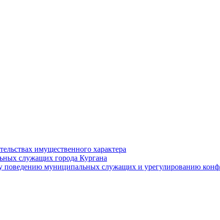
ательствах имущественного характера
ьных служащих города Кургана
у поведению муниципальных служащих и урегулированию конфл