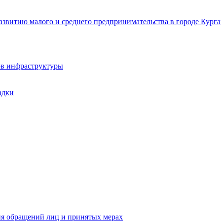
звитию малого и среднего предпринимательства в городе Курга
ов инфраструктуры
адки
ия обращений лиц и принятых мерах