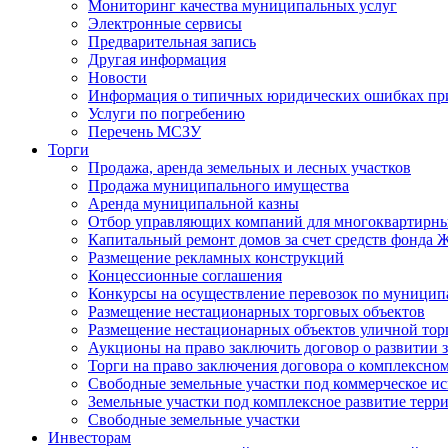
Мониторинг качества муниципальных услуг
Электронные сервисы
Предварительная запись
Другая информация
Новости
Информация о типичных юридических ошибках при
Услуги по погребению
Перечень МСЗУ
Торги
Продажа, аренда земельных и лесных участков
Продажа муниципального имущества
Аренда муниципальной казны
Отбор управляющих компаний для многоквартирн
Капитальный ремонт домов за счет средств фонда
Размещение рекламных конструкций
Концессионные соглашения
Конкурсы на осуществление перевозок по муници
Размещение нестационарных торговых объектов
Размещение нестационарных объектов уличной тор
Аукционы на право заключить договор о развитии 
Торги на право заключения договора о комплексно
Свободные земельные участки под коммерческое и
Земельные участки под комплексное развитие терр
Свободные земельные участки
Инвесторам