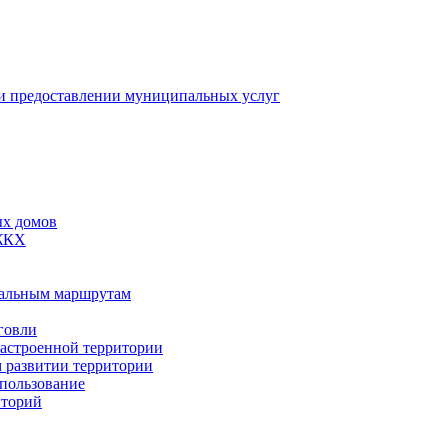
 предоставлении муниципальных услуг
ых домов
 ЖКХ
пальным маршрутам
говли
застроенной территории
м развитии территории
спользование
иторий