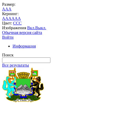
Размер:
A
A
A
Кернинг:
AA
AA
AA
Цвет:
C
C
C
Изображения
Вкл.
Выкл.
Обычная версия сайта
Войти
Информация
Поиск
Все результаты