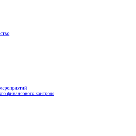
ество
 мероприятий
го финансового контроля