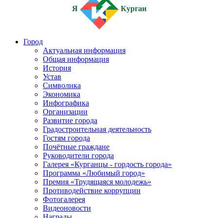
Я
Курган
Город
Актуальная информация
Общая информация
История
Устав
Символика
Экономика
Инфографика
Организации
Развитие города
Градостроительная деятельность
Гостям города
Почётные граждане
Руководители города
Галерея «Курганцы - гордость города»
Программа «Любимый город»
Премия «Трудящаяся молодежь»
Противодействие коррупции
Фотогалерея
Видеоновости
Награды