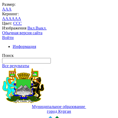
Размер:
A
A
A
Кернинг:
AA
AA
AA
Цвет:
C
C
C
Изображения
Вкл.
Выкл.
Обычная версия сайта
Войти
Информация
Поиск
Все результаты
Муниципальное образование
город Курган