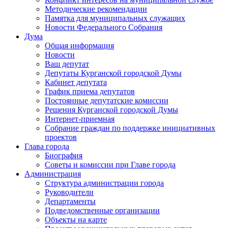
Методические рекомендации
Памятка для муниципальных служащих
Новости Федерального Cобрания
Дума
Общая информация
Новости
Ваш депутат
Депутаты Курганской городской Думы
Кабинет депутата
График приема депутатов
Постоянные депутатские комиссии
Решения Курганской городской Думы
Интернет-приемная
Собрание граждан по поддержке инициативных
проектов
Глава города
Биография
Советы и комиссии при Главе города
Администрация
Структура администрации города
Руководители
Департаменты
Подведомственные организации
Объекты на карте