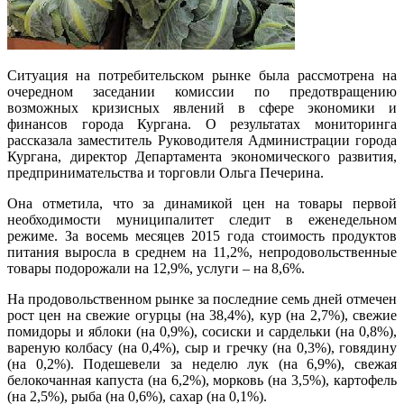
Ситуация на потребительском рынке была рассмотрена на
очередном заседании комиссии по предотвращению
возможных кризисных явлений в сфере экономики и
финансов города Кургана. О результатах мониторинга
рассказала заместитель Руководителя Администрации города
Кургана, директор Департамента экономического развития,
предпринимательства и торговли Ольга Печерина.
Она отметила, что за динамикой цен на товары первой
необходимости муниципалитет следит в еженедельном
режиме. За восемь месяцев 2015 года стоимость продуктов
питания выросла в среднем на 11,2%, непродовольственные
товары подорожали на 12,9%, услуги – на 8,6%.
На продовольственном рынке за последние семь дней отмечен
рост цен на свежие огурцы (на 38,4%), кур (на 2,7%), свежие
помидоры и яблоки (на 0,9%), сосиски и сардельки (на 0,8%),
вареную колбасу (на 0,4%), сыр и гречку (на 0,3%), говядину
(на 0,2%). Подешевели за неделю лук (на 6,9%), свежая
белокочанная капуста (на 6,2%), морковь (на 3,5%), картофель
(на 2,5%), рыба (на 0,6%), сахар (на 0,1%).