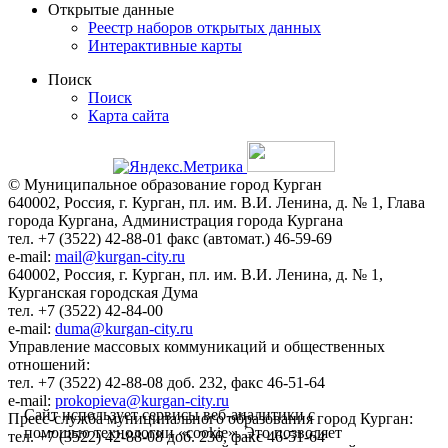
Открытые данные
Реестр наборов открытых данных
Интерактивные карты
Поиск
Поиск
Карта сайта
© Муниципальное образование город Курган
640002, Россия, г. Курган, пл. им. В.И. Ленина, д. № 1, Глава
города Кургана, Администрация города Кургана
тел. +7 (3522) 42-88-01 факс (автомат.) 46-59-69
e-mail:
mail@kurgan-city.ru
640002, Россия, г. Курган, пл. им. В.И. Ленина, д. № 1,
Курганская городская Дума
тел. +7 (3522) 42-84-00
e-mail:
duma@kurgan-city.ru
Управление массовых коммуникаций и общественных
отношений:
тел. +7 (3522) 42-88-08 доб. 232, факс 46-51-64
e-mail:
prokopieva@kurgan-city.ru
Сайт использует сервисы веб-аналитики с
Пресс-служба муниципального образования город Курган:
помощью технологии «cookie». Это позволяет
тел. +7 (3522) 42-88-08 доб. 236, факс 46-51-64