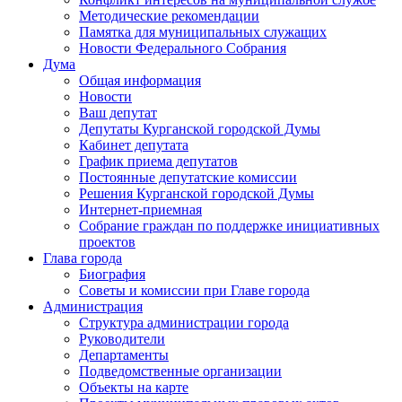
Методические рекомендации
Памятка для муниципальных служащих
Новости Федерального Cобрания
Дума
Общая информация
Новости
Ваш депутат
Депутаты Курганской городской Думы
Кабинет депутата
График приема депутатов
Постоянные депутатские комиссии
Решения Курганской городской Думы
Интернет-приемная
Собрание граждан по поддержке инициативных
проектов
Глава города
Биография
Советы и комиссии при Главе города
Администрация
Структура администрации города
Руководители
Департаменты
Подведомственные организации
Объекты на карте