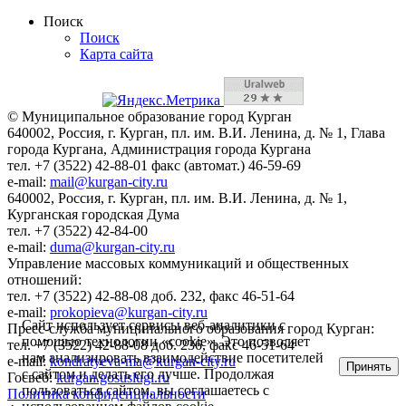
Поиск
Поиск
Карта сайта
© Муниципальное образование город Курган
640002, Россия, г. Курган, пл. им. В.И. Ленина, д. № 1, Глава
города Кургана, Администрация города Кургана
тел. +7 (3522) 42-88-01 факс (автомат.) 46-59-69
e-mail:
mail@kurgan-city.ru
640002, Россия, г. Курган, пл. им. В.И. Ленина, д. № 1,
Курганская городская Дума
тел. +7 (3522) 42-84-00
e-mail:
duma@kurgan-city.ru
Управление массовых коммуникаций и общественных
отношений:
тел. +7 (3522) 42-88-08 доб. 232, факс 46-51-64
e-mail:
prokopieva@kurgan-city.ru
Сайт использует сервисы веб-аналитики с
Пресс-служба муниципального образования город Курган:
помощью технологии «cookie». Это позволяет
тел. +7 (3522) 42-88-08 доб. 236, факс 46-51-64
нам анализировать взаимодействие посетителей
e-mail:
kondratyeva-ma@kurgan-city.ru
Принять
с сайтом и делать его лучше. Продолжая
Госвеб:
kurgan.gosuslugi.ru
пользоваться сайтом, вы соглашаетесь с
Политика конфиденциальности