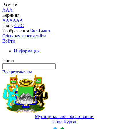
Размер:
A
A
A
Кернинг:
AA
AA
AA
Цвет:
C
C
C
Изображения
Вкл.
Выкл.
Обычная версия сайта
Войти
Информация
Поиск
Все результаты
Муниципальное образование
город Курган