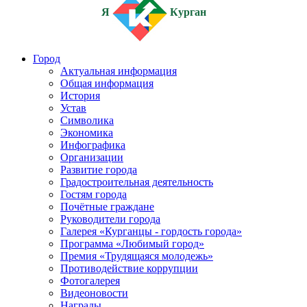
Я
Курган
Город
Актуальная информация
Общая информация
История
Устав
Символика
Экономика
Инфографика
Организации
Развитие города
Градостроительная деятельность
Гостям города
Почётные граждане
Руководители города
Галерея «Курганцы - гордость города»
Программа «Любимый город»
Премия «Трудящаяся молодежь»
Противодействие коррупции
Фотогалерея
Видеоновости
Награды