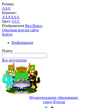
Размер:
A
A
A
Кернинг:
AA
AA
AA
Цвет:
C
C
C
Изображения
Вкл.
Выкл.
Обычная версия сайта
Войти
Информация
Поиск
Все результаты
Муниципальное образование
город Курган