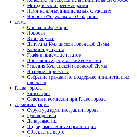
Методические рекомендации
Памятка для муниципальных служащих
Новости Федерального Cобрания
Дума
Общая информация
Новости
Ваш депутат
Депутаты Курганской городской Думы
Кабинет депутата
График приема депутатов
Постоянные депутатские комиссии
Решения Курганской городской Думы
Интернет-приемная
Собрание граждан по поддержке инициативных
проектов
Глава города
Биография
Советы и комиссии при Главе города
Администрация
Структура администрации города
Руководители
Департаменты
Подведомственные организации
Объекты на карте