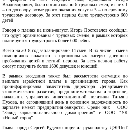
Владимирович, было организовано 6 трудовых смен, из них 1
– по договору возмездного оказания услуг и 5 – по срочному
трудовому договору. За этот период было трудоустроено 600
детей.
Говоря о планах на июнь-август, Игорь Постовалов сообщил,
что будут организованы 4 трудовых смены, в рамках которых
планируется трудоустроить более 600 ребят.
Всего на 2018 год запланировано 14 смен. В их числе – смена
помощников вожатого в пришкольных лагерях дневного
пребывания детей в летний период. За весь период работу
смогут получить более 1600 девушек и юношей.
В рамках заседания также был рассмотрена ситуация по
выплате заработной платы в организациях города. Как
проинформировала заместитель директора Департамента
экономического развития, предпринимательства и торговли,
начальник управления инвестиционной политики Татьяна
Пухова, на сегодняшний день в основном задолженность по
зарплате имеют предприятия-банкроты. Среди них – ООО
"Завод каркасно-панельного домостроения" и ООО "УК
«Новый город".
Глава города Сергей Руденко поручил руководству ДЭРПиТ