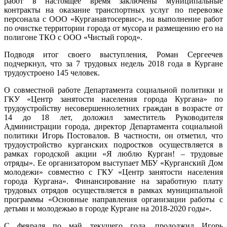
работ в настоящее время заключены муниципальные
контракты на оказание транспортных услуг по перевозке
персонала с ООО «Курганавтосервис», на выполнение работ
по очистке территории города от мусора и размещению его на
полигоне ТКО с ООО «Чистый город».
Подводя итог своего выступления, Роман Сергеечев
подчеркнул, что за 7 трудовых недель 2018 года в Кургане
трудоустроено 145 человек.
О совместной работе Департамента социальной политики и
ГКУ «Центр занятости населения города Кургана» по
трудоустройству несовершеннолетних граждан в возрасте от
14 до 18 лет, доложил заместитель Руководителя
Администрации города, директор Департамента социальной
политики Игорь Постовалов. В частности, он отметил, что
трудоустройство курганских подростков осуществляется в
рамках городской акции «Я люблю Курган! – трудовые
отряды». Ее организатором выступает МБУ «Курганский Дом
молодежи» совместно с ГКУ «Центр занятости населения
города Кургана». Финансирование на заработную плату
трудовых отрядов осуществляется в рамках муниципальной
программы «Основные направления организации работы с
детьми и молодежью в городе Кургане на 2018-2020 годы».
С февраля по май текущего года, продолжил Игорь