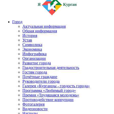
Я
Курган
Город
Актуальная информация
Общая информация
История
Устав
Символика
Экономика
Инфографика
Организации
Развитие города
Градостроительная деятельность
Гостям города
Почётные граждане
Руководители города
Галерея «Курганцы - гордость города»
Программа «Любимый город»
Премия «Трудящаяся молодежь»
Противодействие коррупции
Фотогалерея
Видеоновости
Награды