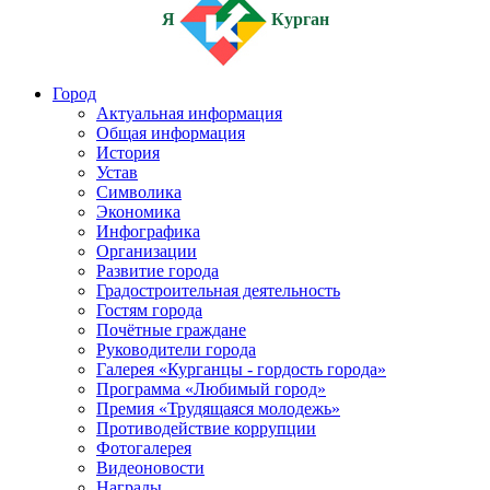
Я
Курган
Город
Актуальная информация
Общая информация
История
Устав
Символика
Экономика
Инфографика
Организации
Развитие города
Градостроительная деятельность
Гостям города
Почётные граждане
Руководители города
Галерея «Курганцы - гордость города»
Программа «Любимый город»
Премия «Трудящаяся молодежь»
Противодействие коррупции
Фотогалерея
Видеоновости
Награды