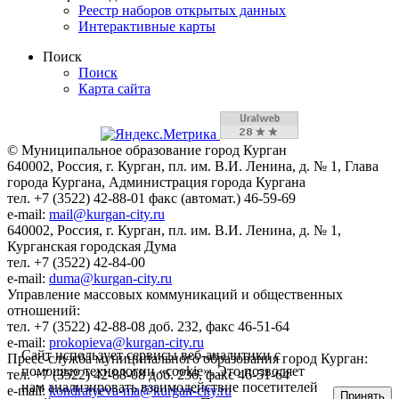
Реестр наборов открытых данных
Интерактивные карты
Поиск
Поиск
Карта сайта
© Муниципальное образование город Курган
640002, Россия, г. Курган, пл. им. В.И. Ленина, д. № 1, Глава
города Кургана, Администрация города Кургана
тел. +7 (3522) 42-88-01 факс (автомат.) 46-59-69
e-mail:
mail@kurgan-city.ru
640002, Россия, г. Курган, пл. им. В.И. Ленина, д. № 1,
Курганская городская Дума
тел. +7 (3522) 42-84-00
e-mail:
duma@kurgan-city.ru
Управление массовых коммуникаций и общественных
отношений:
тел. +7 (3522) 42-88-08 доб. 232, факс 46-51-64
e-mail:
prokopieva@kurgan-city.ru
Сайт использует сервисы веб-аналитики с
Пресс-служба муниципального образования город Курган:
помощью технологии «cookie». Это позволяет
тел. +7 (3522) 42-88-08 доб. 236, факс 46-51-64
нам анализировать взаимодействие посетителей
e-mail:
kondratyeva-ma@kurgan-city.ru
Принять