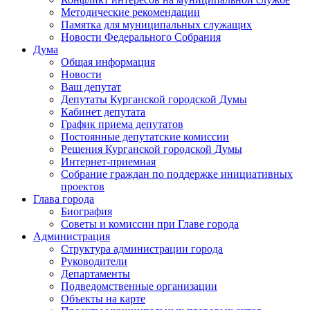
Методические рекомендации
Памятка для муниципальных служащих
Новости Федерального Cобрания
Дума
Общая информация
Новости
Ваш депутат
Депутаты Курганской городской Думы
Кабинет депутата
График приема депутатов
Постоянные депутатские комиссии
Решения Курганской городской Думы
Интернет-приемная
Собрание граждан по поддержке инициативных
проектов
Глава города
Биография
Советы и комиссии при Главе города
Администрация
Структура администрации города
Руководители
Департаменты
Подведомственные организации
Объекты на карте