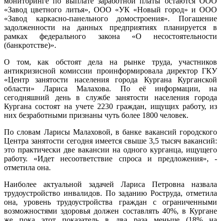
мониторинге по выплате заработной платы остаются ООО
«Завод цветного литья», ООО «УК «Новый город» и ООО
«Завод каркасно-панельного домостроения». Погашение
задолженности на данных предприятиях планируется в
рамках федерального закона «О несостоятельности
(банкротстве)».
О том, как обстоят дела на рынке труда, участников
антикризисной комиссии проинформировала директор ГКУ
«Центр занятости населения города Кургана Курганской
области» Лариса Малахова. По её информации, на
сегодняшний день в службе занятости населения города
Кургана состоят на учете 2230 граждан, ищущих работу, из
них безработными признаны чуть более 1800 человек.
По словам Ларисы Малаховой, в банке вакансий городского
Центра занятости сегодня имеется свыше 3,5 тысяч вакансий:
это практически две вакансии на одного курганца, ищущего
работу. «Идет несоответствие спроса и предложения», -
отметила она.
Наиболее актуальной задачей Лариса Петровна назвала
трудоустройство инвалидов. По заданию Роструда, отметила
она, уровень трудоустройства граждан с ограниченными
возможностями здоровья должен составлять 40%, в Кургане
же пока этот показатель в два раза меньше (18% на