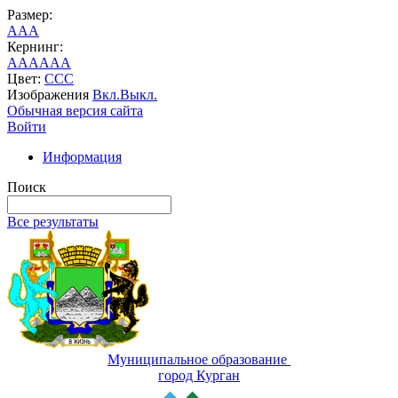
Размер:
A
A
A
Кернинг:
AA
AA
AA
Цвет:
C
C
C
Изображения
Вкл.
Выкл.
Обычная версия сайта
Войти
Информация
Поиск
Все результаты
Муниципальное образование
город Курган