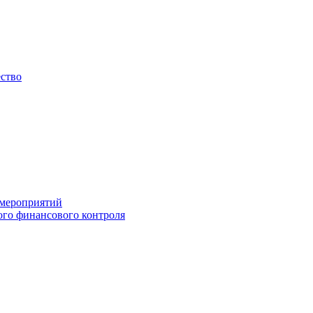
ество
 мероприятий
го финансового контроля