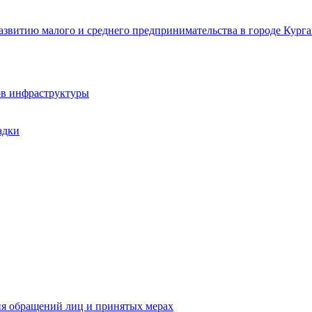
звитию малого и среднего предпринимательства в городе Курга
ов инфраструктуры
адки
ия обращений лиц и принятых мерах