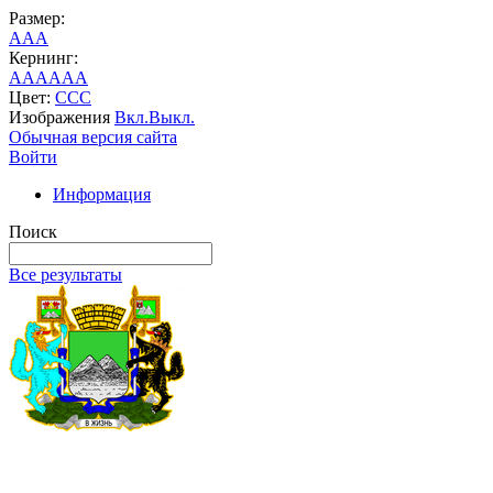
Размер:
A
A
A
Кернинг:
AA
AA
AA
Цвет:
C
C
C
Изображения
Вкл.
Выкл.
Обычная версия сайта
Войти
Информация
Поиск
Все результаты