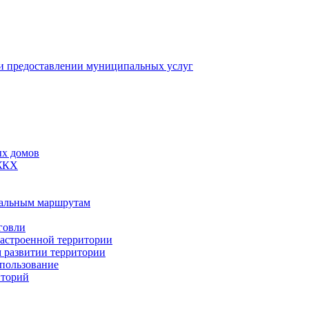
 предоставлении муниципальных услуг
ых домов
 ЖКХ
пальным маршрутам
говли
застроенной территории
м развитии территории
спользование
иторий