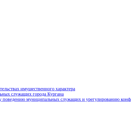
ательствах имущественного характера
ьных служащих города Кургана
у поведению муниципальных служащих и урегулированию конфл