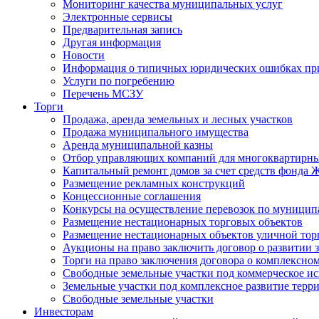
Мониторинг качества муниципальных услуг
Электронные сервисы
Предварительная запись
Другая информация
Новости
Информация о типичных юридических ошибках при
Услуги по погребению
Перечень МСЗУ
Торги
Продажа, аренда земельных и лесных участков
Продажа муниципального имущества
Аренда муниципальной казны
Отбор управляющих компаний для многоквартирн
Капитальный ремонт домов за счет средств фонда
Размещение рекламных конструкций
Концессионные соглашения
Конкурсы на осуществление перевозок по муници
Размещение нестационарных торговых объектов
Размещение нестационарных объектов уличной тор
Аукционы на право заключить договор о развитии 
Торги на право заключения договора о комплексно
Свободные земельные участки под коммерческое и
Земельные участки под комплексное развитие терр
Свободные земельные участки
Инвесторам