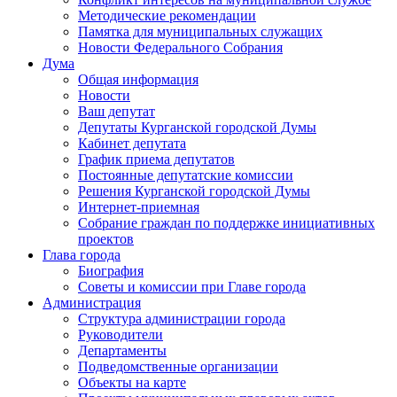
Методические рекомендации
Памятка для муниципальных служащих
Новости Федерального Cобрания
Дума
Общая информация
Новости
Ваш депутат
Депутаты Курганской городской Думы
Кабинет депутата
График приема депутатов
Постоянные депутатские комиссии
Решения Курганской городской Думы
Интернет-приемная
Собрание граждан по поддержке инициативных
проектов
Глава города
Биография
Советы и комиссии при Главе города
Администрация
Структура администрации города
Руководители
Департаменты
Подведомственные организации
Объекты на карте