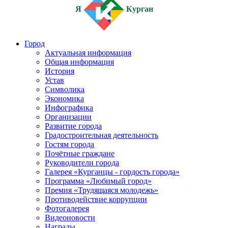
Я
Курган
Город
Актуальная информация
Общая информация
История
Устав
Символика
Экономика
Инфографика
Организации
Развитие города
Градостроительная деятельность
Гостям города
Почётные граждане
Руководители города
Галерея «Курганцы - гордость города»
Программа «Любимый город»
Премия «Трудящаяся молодежь»
Противодействие коррупции
Фотогалерея
Видеоновости
Награды