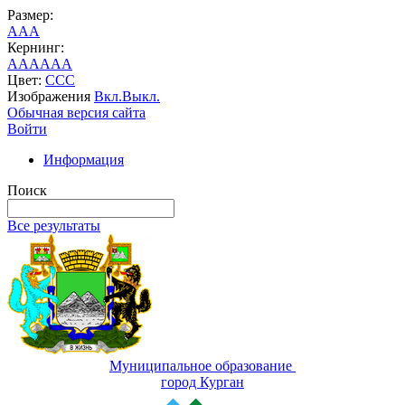
Размер:
A
A
A
Кернинг:
AA
AA
AA
Цвет:
C
C
C
Изображения
Вкл.
Выкл.
Обычная версия сайта
Войти
Информация
Поиск
Все результаты
Муниципальное образование
город Курган