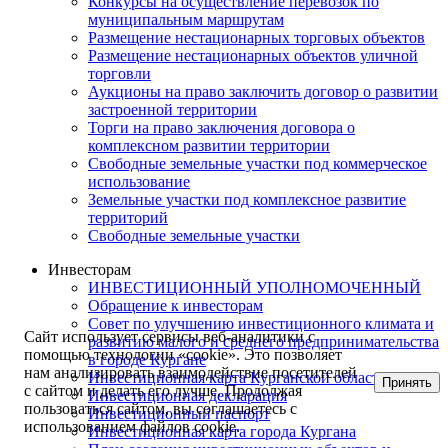
Конкурсы на осуществление перевозок по
муниципальным маршрутам
Размещение нестационарных торговых объектов
Размещение нестационарных объектов уличной
торговли
Аукционы на право заключить договор о развитии
застроенной территории
Торги на право заключения договора о
комплексном развитии территории
Свободные земельные участки под коммерческое
использование
Земельные участки под комплексное развитие
территорий
Свободные земельные участки
Инвесторам
ИНВЕСТИЦИОННЫЙ УПОЛНОМОЧЕННЫЙ
Обращение к инвесторам
Совет по улучшению инвестиционного климата и
Сайт использует сервисы веб-аналитики с
развитию малого и среднего предпринимательства
помощью технологии «cookie». Это позволяет
в городе Кургане
нам анализировать взаимодействие посетителей
Инвестиционная карта Курганской области
Принять
с сайтом и делать его лучше. Продолжая
Инвестиционная декларация
пользоваться сайтом, вы соглашаетесь с
Инвестиционный паспорт
использованием файлов cookie.
Инвестиционная карта города Кургана