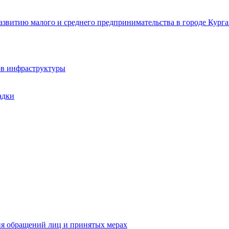
звитию малого и среднего предпринимательства в городе Курга
ов инфраструктуры
адки
ия обращений лиц и принятых мерах