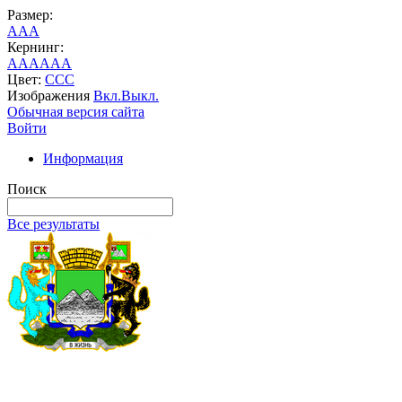
Размер:
A
A
A
Кернинг:
AA
AA
AA
Цвет:
C
C
C
Изображения
Вкл.
Выкл.
Обычная версия сайта
Войти
Информация
Поиск
Все результаты