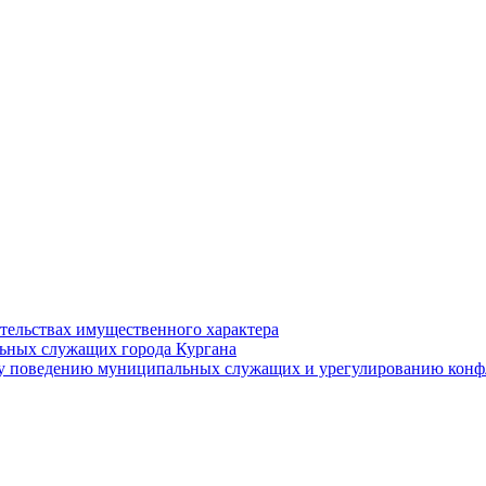
ательствах имущественного характера
ьных служащих города Кургана
у поведению муниципальных служащих и урегулированию конфл