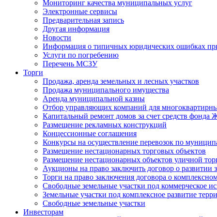
Мониторинг качества муниципальных услуг
Электронные сервисы
Предварительная запись
Другая информация
Новости
Информация о типичных юридических ошибках при
Услуги по погребению
Перечень МСЗУ
Торги
Продажа, аренда земельных и лесных участков
Продажа муниципального имущества
Аренда муниципальной казны
Отбор управляющих компаний для многоквартирн
Капитальный ремонт домов за счет средств фонда
Размещение рекламных конструкций
Концессионные соглашения
Конкурсы на осуществление перевозок по муници
Размещение нестационарных торговых объектов
Размещение нестационарных объектов уличной тор
Аукционы на право заключить договор о развитии 
Торги на право заключения договора о комплексно
Свободные земельные участки под коммерческое и
Земельные участки под комплексное развитие терр
Свободные земельные участки
Инвесторам