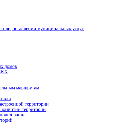
 предоставлении муниципальных услуг
ых домов
 ЖКХ
пальным маршрутам
говли
застроенной территории
м развитии территории
спользование
иторий