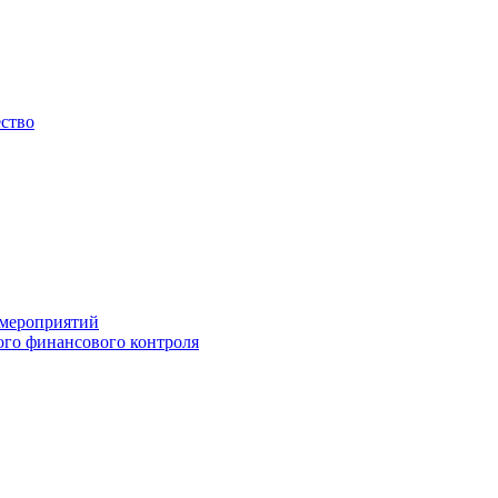
ество
 мероприятий
го финансового контроля