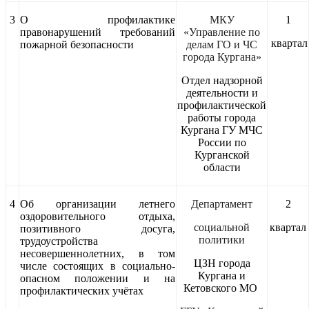
3
О профилактике
МКУ
1
правонарушений требований
«Управление по
квартал
пожарной безопасности
делам ГО и ЧС
города Кургана»
Отдел надзорной
деятельности и
профилактической
работы города
Кургана ГУ МЧС
России по
Курганской
области
4
Об организации летнего
Департамент
2
оздоровительного отдыха,
социальной
квартал
позитивного досуга,
политики
трудоустройства
несовершеннолетних, в том
ЦЗН города
числе состоящих в социально-
Кургана и
опасном положении и на
Кетовского МО
профилактических учётах