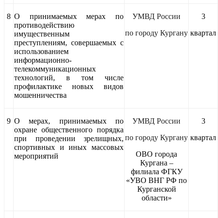
8
О принимаемых мерах по
УМВД России
3
противодействию
по городу Кургану
квартал
имущественным
преступлениям, совершаемых с
использованием
информационно-
телекоммуникационных
технологий, в том числе
профилактике новых видов
мошенничества
9
О мерах, принимаемых по
УМВД России
3
охране общественного порядка
по городу Кургану
квартал
при проведении зрелищных,
спортивных и иных массовых
ОВО города
мероприятий
Кургана –
филиала ФГКУ
«УВО ВНГ РФ по
Курганской
области»