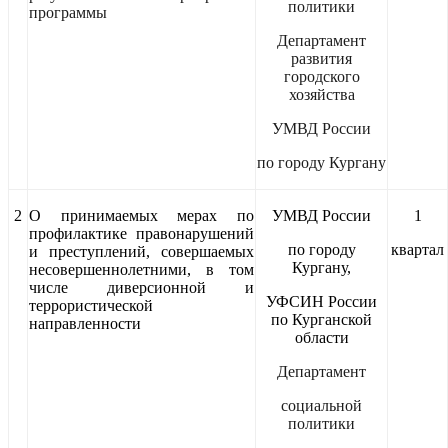
политики
программы
Департамент
развития
городского
хозяйства
УМВД России
по городу Кургану
2
О принимаемых мерах по
УМВД России
1
профилактике правонарушений
по городу
квартал
и преступлений, совершаемых
Кургану,
несовершеннолетними, в том
числе диверсионной и
УФСИН России
террористической
по Курганской
направленности
области
Департамент
социальной
политики