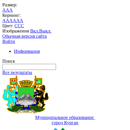
Размер:
A
A
A
Кернинг:
AA
AA
AA
Цвет:
C
C
C
Изображения
Вкл.
Выкл.
Обычная версия сайта
Войти
Информация
Поиск
Все результаты
Муниципальное образование
город Курган