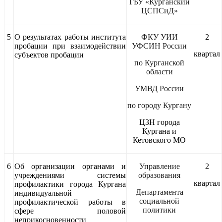
ГБУ «Курганский
ЦСПСиД»
5
О результатах работы института
ФКУ УИИ
2
пробации при взаимодействии
УФСИН России
квартал
субъектов пробации
по Курганской
области
УМВД России
по городу Кургану
ЦЗН города
Кургана и
Кетовского МО
6
Об организации органами и
Управление
2
учреждениями системы
образования
квартал
профилактики города Кургана
Департамента
индивидуальной
социальной
профилактической работы в
политики
сфере половой
неприкосновенности