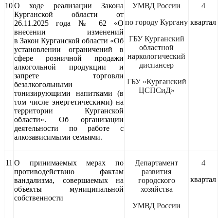
10
О ходе реализации Закона
УМВД России
4
Курганской области от
по городу Кургану
квартал
26.11.2025 года № 62 «О
внесении изменений
ГБУ Курганский
в
Закон
Курганской
области
«Об
областной
установлении ограничений в
наркологический
сфере розничной продажи
диспансер
алкогольной продукции и
запрете торговли
ГБУ «Курганский
безалкогольными
ЦСПСиД»
тонизирующими напитками (в
том числе энергетическими) на
территории Курганской
области».
Об организации
деятельности по работе с
алкозависимыми семьями.
11
О принимаемых мерах по
Департамент
4
противодействию фактам
развития
квартал
вандализма, совершаемых на
городского
объекты муниципальной
хозяйства
собственности
УМВД России