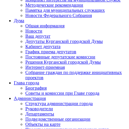
Методические рекомендации
Памятка для муниципальных служащих
Новости Федерального Cобрания
Дума
Общая информация
Новости
Ваш депутат
Депутаты Курганской городской Думы
Кабинет депутата
График приема депутатов
Постоянные депутатские комиссии
Решения Курганской городской Думы
Интернет-приемная
Собрание граждан по поддержке инициативных
проектов
Глава города
Биография
Советы и комиссии при Главе города
Администрация
Структура администрации города
Руководители
Департаменты
Подведомственные организации
Объекты на карте