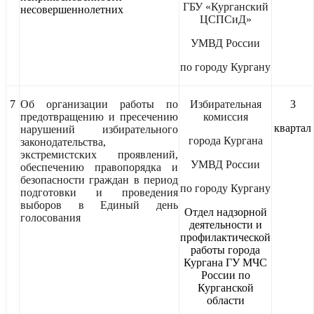
ГБУ «Курганский
несовершеннолетних
ЦСПСиД»
УМВД России
по городу Кургану
7
Об организации работы по
Избирательная
3
предотвращению и пресечению
комиссия
квартал
нарушений избирательного
города Кургана
законодательства,
экстремистских проявлений,
УМВД России
обеспечению правопорядка и
безопасности граждан в период
по городу Кургану
подготовки и проведения
выборов в Единый день
Отдел надзорной
голосования
деятельности и
профилактической
работы города
Кургана ГУ МЧС
России по
Курганской
области